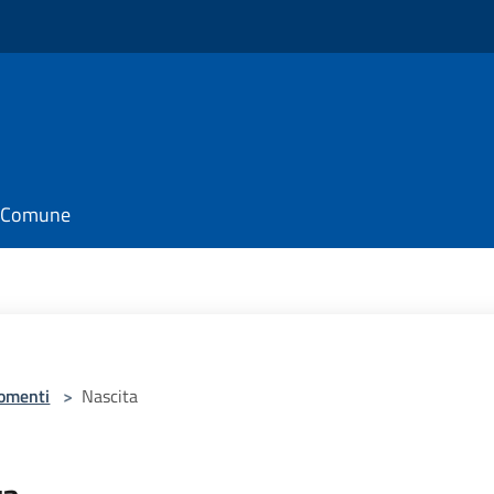
il Comune
omenti
>
Nascita