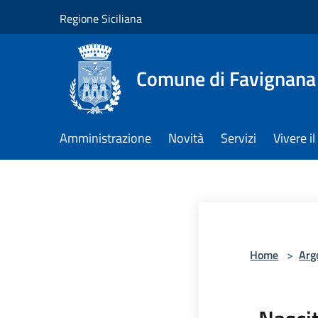
Salta al contenuto principale
Regione Siciliana
Comune di Favignana
Amministrazione
Novità
Servizi
Vivere 
Home
>
Arg