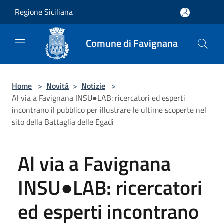
Salta al contenuto principale
Regione Siciliana
Comune di Favignana
Home
>
Novità
>
Notizie
>
Al via a Favignana INSU●LAB: ricercatori ed esperti
incontrano il pubblico per illustrare le ultime scoperte nel
sito della Battaglia delle Egadi
Al via a Favignana
INSU●LAB: ricercatori
ed esperti incontrano