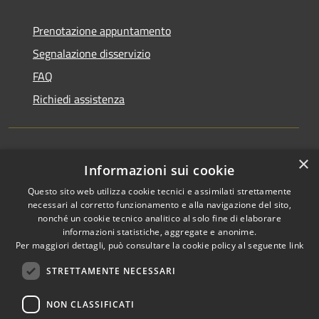
Prenotazione appuntamento
Segnalazione disservizio
FAQ
Richiedi assistenza
×
Amministrazione trasparente
Informazioni sui cookie
Informativa privacy
Questo sito web utilizza cookie tecnici e assimilati strettamente
necessari al corretto funzionamento e alla navigazione del sito,
Note legali
nonché un cookie tecnico analitico al solo fine di elaborare
informazioni statistiche, aggregate e anonime.
Dichiarazione di accessibilità
Per maggiori dettagli, può consultare la cookie policy al seguente
link
STRETTAMENTE NECESSARI
NON CLASSIFICATI
RSS
Copyright © 2026 • Comune di